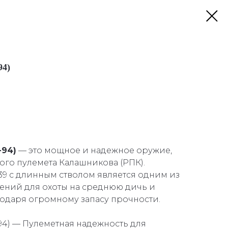
94)
-94)
— это мощное и надежное оружие,
ого пулемета Калашникова (РПК).
х39 с длинным стволом является одним из
ений для охоты на среднюю дичь и
одаря огромному запасу прочности.
94) — Пулеметная надежность для