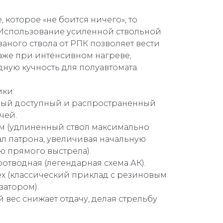
 которое «не боится ничего», то
Использование усиленной ствольной
аного ствола от РПК позволяет вести
аже при интенсивном нагреве,
ную кучность для полуавтомата.
ки:
амый доступный и распространенный
чей.
м (удлиненный ствол максимально
л патрона, увеличивая начальную
ю прямого выстрела).
оотводная (легендарная схема АК).
х (классический приклад с резиновым
затором).
й вес снижает отдачу, делая стрельбу