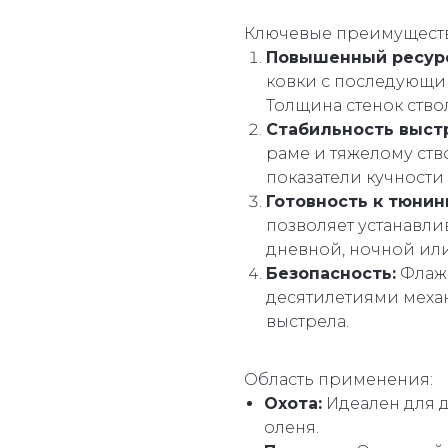
Ключевые преимуществ
Повышенный ресур
ковки с последующи
Толщина стенок ство
Стабильность выст
раме и тяжелому ств
показатели кучности 
Готовность к тюнин
позволяет устанавл
дневной, ночной ил
Безопасность:
Флажк
десятилетиями механ
выстрела.
Область применения:
Охота:
Идеален для д
оленя.