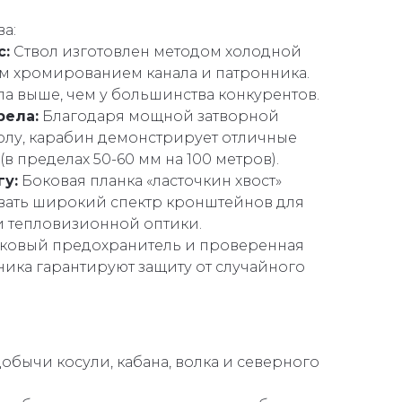
а:
с:
Ствол изготовлен методом холодной
м хромированием канала и патронника.
ла выше, чем у большинства конкурентов.
рела:
Благодаря мощной затворной
олу, карабин демонстрирует отличные
(в пределах 50-60 мм на 100 метров).
гу:
Боковая планка «ласточкин хвост»
ивать широкий спектр кронштейнов для
и тепловизионной оптики.
овый предохранитель и проверенная
ика гарантируют защиту от случайного
обычи косули, кабана, волка и северного