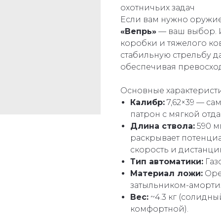
охотничьих задач
Если вам нужно оружие,
«Вепрь»
— ваш выбор. 
коробки и тяжелого ков
стабильную стрельбу д
обеспечивая превосход
Основные характеристи
Калибр:
7,62×39 — с
патрон с мягкой отда
Длина ствола:
590 м
раскрывает потенциа
скорость и дистанци
Тип автоматики:
Газ
Материал ложи:
Оре
затыльником-аморти
Вес:
~4.3 кг (солидны
комфортной).