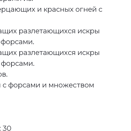
ерцающих и красных огней с
щащих разлетающихся искры
 форсами.
щащих разлетающихся искры
 форсами.
ов.
й с форсами и множеством
: 30