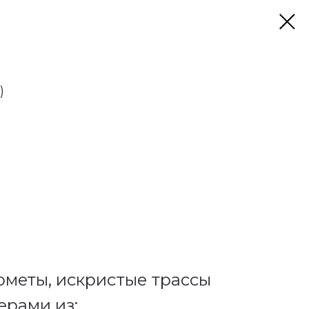
)
ометы, искристые трассы
ерами из: