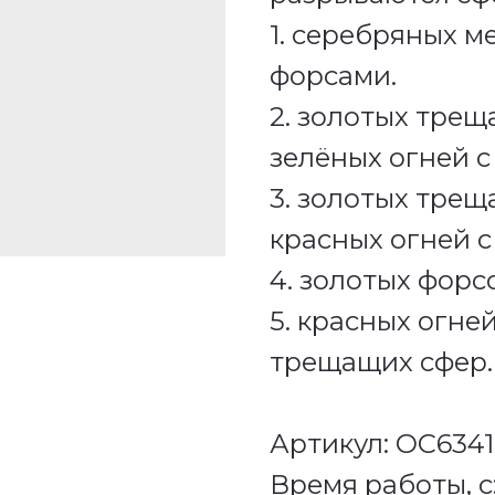
1. серебряных м
форсами.
2. золотых тре
зелёных огней с
3. золотых тре
красных огней с
4. золотых форс
5. красных огне
трещащих сфер.
Артикул: ОС6341
Время работы, с