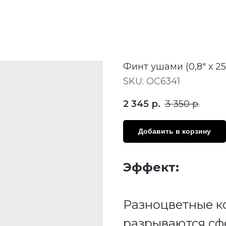
Финт ушами (0,8" х 25
SKU:
ОС6341
2 345
р.
3 350
р.
Добавить в корзину
Эффект:
Разноцветные к
разрываются сф