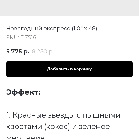
Новогодний экспресс (1,0" х 48)
SKU:
Р7516
5 775
р.
8 250
р.
Добавить в корзину
Эффект:
1. Красные звезды с пышными
хвостами (кокос) и зеленое
мерцание.