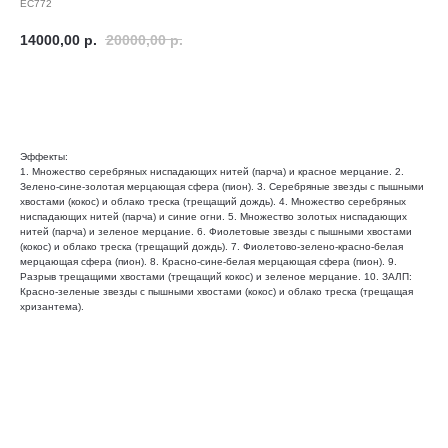
ЕС772
14000,00
р.
20000,00
р.
Добавить в корзину
Эффекты:
1. Множество серебряных ниспадающих нитей (парча) и красное мерцание. 2.
Зелено-сине-золотая мерцающая сфера (пион). 3. Серебряные звезды с пышными
хвостами (кокос) и облако треска (трещащий дождь). 4. Множество серебряных
ниспадающих нитей (парча) и синие огни. 5. Множество золотых ниспадающих
нитей (парча) и зеленое мерцание. 6. Фиолетовые звезды с пышными хвостами
(кокос) и облако треска (трещащий дождь). 7. Фиолетово-зелено-красно-белая
мерцающая сфера (пион). 8. Красно-сине-белая мерцающая сфера (пион). 9.
Разрыв трещащими хвостами (трещащий кокос) и зеленое мерцание. 10. ЗАЛП:
Красно-зеленые звезды с пышными хвостами (кокос) и облако треска (трещащая
хризантема).