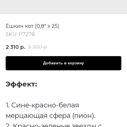
Ёшкин кот (0,8" х 25)
SKU:
Р7278
2 310
р.
3 300
р.
Добавить в корзину
Эффект:
1. Сине-красно-белая
мерцающая сфера (пион).
2. Красно-зеленые звезды с