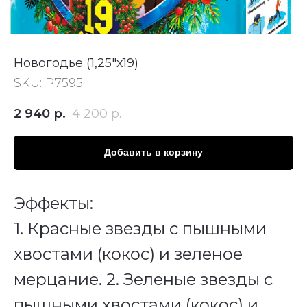
Новогодье (1,25"х19)
SKU:
Р7595
2 940
р.
4 200
р.
Добавить в корзину
Эффекты:
1. Красные звезды с пышными
хвостами (кокос) и зеленое
мерцание. 2. Зеленые звезды с
пышными хвостами (кокос) и