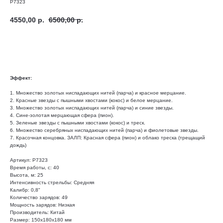
Р7323
4550,00
р.
6500,00
р.
Добавить в корзину
Эффект:
1. Множество золотых ниспадающих нитей (парча) и красное мерцание.
2. Красные звезды с пышными хвостами (кокос) и белое мерцание.
3. Множество золотых ниспадающих нитей (парча) и синие звезды.
4. Сине-золотая мерцающая сфера (пион).
5. Зеленые звезды с пышными хвостами (кокос) и треск.
6. Множество серебряных ниспадающих нитей (парча) и фиолетовые звезды.
7. Красочная концовка. ЗАЛП: Красная сфера (пион) и облако треска (трещащий
дождь)
Артикул: Р7323
Время работы, с: 40
Высота, м: 25
Интенсивность стрельбы: Средняя
Калибр: 0,8"
Количество зарядов: 49
Мощность зарядов: Низкая
Производитель: Китай
Размер: 150х180х180 мм