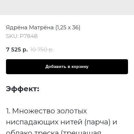
Ядрёна Матрёна (1,25 х 36)
SKU:
Р7848
7 525
р.
10 750
р.
Добавить в корзину
Эффект:
1. Множество золотых
ниспадающих нитей (парча) и
облако треска (трещащая